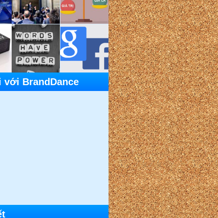
i với BrandDance
ết