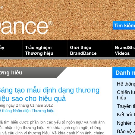
Danh 
ơng hiệu
Hệ thốn
áng tạo mẫu định dạng thương
Chiến l
iệu sao cho hiệu quả
hiệu
ng ngày 2 tháng 01 năm 2012
Truyền 
 thống Nhận diện Thương hiệu
Kết nối
 đã tìm hiểu được phần lớn các yếu tố ngôn ngữ và hình ảnh
Nghiên 
sắc nhận diện thương hiệu. Về khía cạnh ngôn ngữ, những
Bảo vệ 
 và câu định vị thương hiệu. Về khía cạnh hình ảnh, chúng