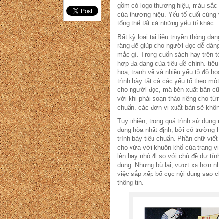
gồm có logo thương hiệu, màu sắc 
của thương hiệu. Yếu tố cuối cùng 
tổng thể tất cả những yếu tố khác.
Bất kỳ loại tài liệu truyền thông d
ràng để giúp cho người đọc dễ dàng
mắc gì. Trong cuốn sách hay trên t
hợp đa dạng của tiêu đề chính, tiê
họa, tranh vẽ và nhiều yếu tố đồ h
trình bày tất cả các yếu tố theo mộ
cho người đọc, mà bên xuất bản cũ
với khi phải soạn thảo riêng cho t
chuẩn, các đơn vị xuất bản sẽ khô
Tuy nhiên, trong quá trình sử dụn
dung hòa nhất định, bởi có trường
trình bày tiêu chuẩn. Phần chữ viế
cho vừa với khuôn khổ của trang vi
lên hay nhỏ đi so với chủ đề dự tí
dung. Nhưng bù lại, vượt xa hơn nh
việc sắp xếp bố cục nội dung sao c
thông tin.