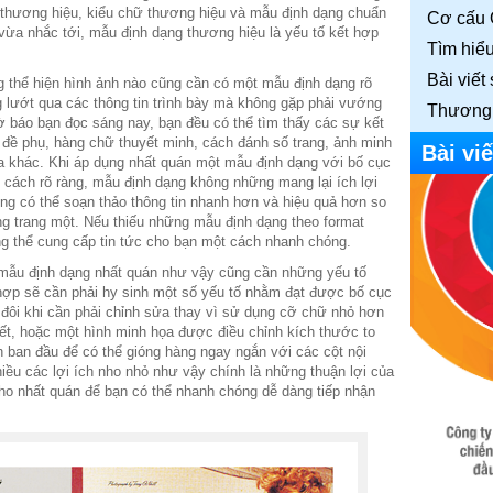
thương hiệu, kiểu chữ thương hiệu và mẫu định dạng chuẩn
Cơ cấu 
vừa nhắc tới, mẫu định dạng thương hiệu là yếu tố kết hợp
Tìm hiể
Bài viết
ạng thể hiện hình ảnh nào cũng cần có một mẫu định dạng rõ
 lướt qua các thông tin trình bày mà không gặp phải vướng
Thương 
ờ báo bạn đọc sáng nay, bạn đều có thể tìm thấy các sự kết
u đề phụ, hàng chữ thuyết minh, cách đánh số trang, ảnh minh
Bài viế
ọa khác. Khi áp dụng nhất quán một mẫu định dạng với bố cục
t cách rõ ràng, mẫu định dạng không những mang lại ích lợi
ng có thể soạn thảo thông tin nhanh hơn và hiệu quả hơn so
ừng trang một. Nếu thiếu những mẫu định dạng theo format
ng thể cung cấp tin tức cho bạn một cách nhanh chóng.
g mẫu định dạng nhất quán như vậy cũng cần những yếu tố
 hợp sẽ cần phải hy sinh một số yếu tố nhằm đạt được bố cục
t đôi khi cần phải chỉnh sửa thay vì sử dụng cỡ chữ nhỏ hơn
ết, hoặc một hình minh họa được điều chỉnh kích thước to
nh ban đầu để có thể gióng hàng ngay ngắn với các cột nội
iều các lợi ích nho nhỏ như vậy chính là những thuận lợi của
ho nhất quán để bạn có thể nhanh chóng dễ dàng tiếp nhận