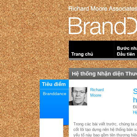
Hệ thống Nhận diện Thư
Tiêu điểm
S
Richard
Branddance
Moore
h
Đă
Hệ
Trong các bài viết trước, chúng ta
cốt lõi tạo dựng nên hệ thống bản 
yếu tố này bao gồm tên thương hiệu