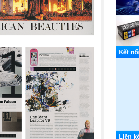
Kết nố
Liên k