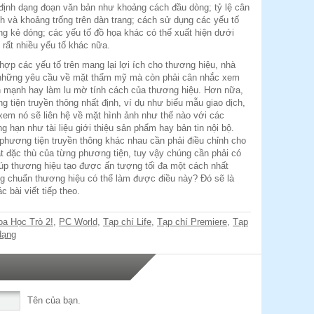
 định dạng đoạn văn bản như khoảng cách đầu dòng; tỷ lệ cân
nh và khoảng trống trên dàn trang; cách sử dụng các yếu tố
g kẻ dóng; các yếu tố đồ họa khác có thể xuất hiện dưới
 rất nhiều yếu tố khác nữa.
hợp các yếu tố trên mang lại lợi ích cho thương hiệu, nhà
ớ những yêu cầu về mặt thẩm mỹ mà còn phải cân nhắc xem
n mạnh hay làm lu mờ tính cách của thương hiệu. Hơn nữa,
 tiện truyền thông nhất định, ví dụ như biểu mẫu giao dịch,
 xem nó sẽ liên hệ về mặt hình ảnh như thế nào với các
 hạn như tài liệu giới thiệu sản phẩm hay bản tin nội bộ.
phương tiện truyền thông khác nhau cần phải điều chỉnh cho
t đặc thù của từng phương tiện, tuy vậy chúng cần phải có
úp thương hiệu tạo được ấn tượng tối đa một cách nhất
g chuẩn thương hiệu có thể làm được điều này? Đó sẽ là
 bài viết tiếp theo.
oa Học Trò 2!
,
PC World
,
Tạp chí Life
,
Tạp chí Premiere
,
Tạp
dạng
Tên của bạn.