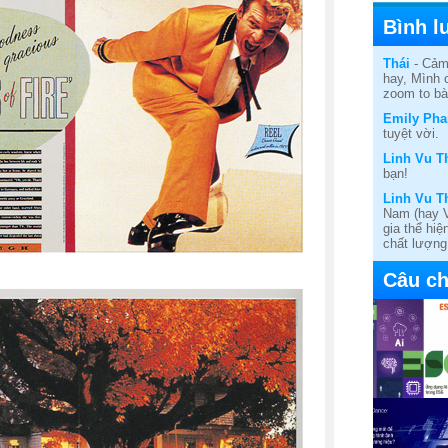
Bình l
Thái
- Cảm 
hay, Mình 
zoom to bài
Emily Ph
tuyệt vời.
Linh Vu T
bạn!
Linh Vu T
Nam (hay V
gia thể hi
chất lượng 
Câu ch