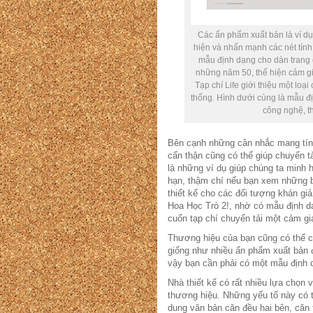
Các ấn phẩm xuất bản là ví dụ
hiện và nhấn mạnh các nét tính
mẫu định dạng cho dàn trang c
những năm 50, thể hiện cảm giá
Tạp chí Life giới thiệu một loạ
thống. Hình dưới cùng là mẫu đị
công nghệ, th
Bên cạnh những cân nhắc mang tính
cẩn thận cũng có thể giúp chuyển tả
là những ví dụ giúp chúng ta minh
hạn, thậm chí nếu bạn xem những b
thiết kế cho các đối tượng khán gi
Hoa Học Trò 2!, nhờ có mẫu định dạ
cuốn tạp chí chuyển tải một cảm gi
Thương hiệu của bạn cũng có thể c
giống như nhiều ấn phẩm xuất bản
vậy bạn cần phải có một mẫu định 
Nhà thiết kế có rất nhiều lựa chọn 
thương hiệu. Những yếu tố này có t
dung văn bản căn đều hai bên, căn 