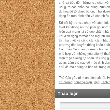
chữ và tiêu đề; những lựa chọn về
đối giữa các phần nội dung, hình ả
đồ họa để tổ chức bố cục như đườn
dạng ẩn trên hình nền và còn nhiều,
Để bất kỳ sự lựa chọn về cách kết 
thiết kế không những phải ghi nh
hiệu quả mang lại sẽ góp phần nhấ
khi định dạng format cho một phương
thì nhà thiết kế cũng cần cân nhắc
phương tiện truyền thông khác chẳng
Các mẫu định dạng format cho các 
phù hợp với những yêu cầu kỹ thuậ
diện mạo tương tự nhau để cùng gi
quán. Làm thế nào để mẫu định dạn
chủ đề mà chúng ta bàn tới trong các
Thẻ:
Các yếu tố nhận diện cốt lõi
,
H
chí Wired
,
thương hiệu
,
Đẹp
,
Định 
Thảo luận