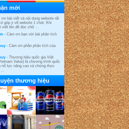
uận mới
ơn bài viết và nội dung website rất
có góp ý về website 1 chút: Khi
 viết lên để đọc chữ ...
am
- Cám ơn bạn với bài phân tích
huy
- Cám ơn phần phân tích của
huy
- Thương hiệu quốc gia Việt
ietnam Value) là chương trình quốc
ện nỗ lực nâng cao và chứng thực
...
uyện thương hiệu