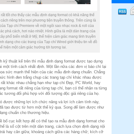
 rất tốt cho thấy các mẫu định dạng format có khả năng thể
 cách riêng trên mọi phương tiện truyền thông. Trên cùng là
ủa Tạp chí Premiere về một ngôi sao nhạc rock & roll của
c phá cách, hơi náo nhiệt. Hình giữa là một dàn trang của
i cây phổ biến nhất ở Mỹ, thể hiện cảm giác mang tính truyền
nh dạng cho các trang của Tạp chí Wired giới thiệu tin về đồ
ể hiện một cảm giác hướng tới tương lai.
 kỹ thuật kể trên thì mẫu định dạng format được tạo dựng
i một tính cách nhất định. Một lần nữa các đơn vị báo chí lại
 họa sức mạnh thể hiện của các mẫu định dạng chuẩn. Chẳng
ức hình đen trắng chụp các trang tạp chí khác nhau được
ả rất khác nhau chẳng hạn như tạp chí Đẹp, PC World, hay
ng format rất riêng của từng tạp chí, bạn có thể nhận ra từng
ác tương đối phù hợp với đối tượng độc giả riêng của họ.
ó được những lợi ích chức năng và lợi ích cảm tính này,
 đã tạo được từ hơn một thế kỷ qua. Song để làm được như
dạng chuẩn cho thương hiệu.
về bố cục kết hợp để có thể tạo ra mẫu định dạng format cho
hể là số cột trên một dàn trang, cách lựa chọn định dạng nội
trái hay căn giữa; khoảng cách giữa các hàng chữ; kích cỡ